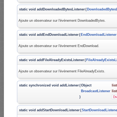
static void addDownloadedBytesListener
(
DownloadedBytesL
Ajoute un observateur sur l'événement DownloadedBytes.
static void addEndDownloadListener
(
EndDownloadListener
Ajoute un observateur sur l'événement EndDownload.
static void addFileAlreadyExistsListener
(
FileAlreadyExistsL
Ajoute un observateur sur l'événement FileAlreadyExists.
static synchronized void addListener
(
Object
lis
BroadcastListener
lis
)
[s
static void addStartDownloadListener
(
StartDownloadListene