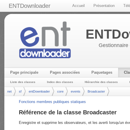
ENTDownloader
Accueil
Présentation
Tél
ENTDo
Gestionnaire 
Page principale
Pages associées
Paquetages
Cla
Liste des classes
Index des classes
Hiérarchie des classes
net
sf
entDownloader
core
events
Broadcaster
Fonctions membres publiques statiques
Référence de la classe Broadcaster
Enregistre et supprime les observateurs, et les averti lorsqu'un é