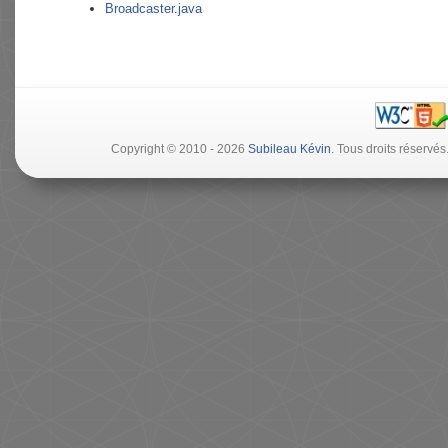
Broadcaster.java
Copyright © 2010 - 2026
Subileau Kévin
. Tous droits réserv