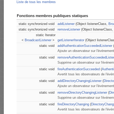
Liste de tous les membres
Fonctions membres publiques statiques
static synchronized void
addListener
(Object listenerClass,
Bro
static synchronized void
removeListener
(Object listenerClass,
static Iterator
<
BroadcastListener
>
getListenerIterator
(Object listenerCla
static void
addAuthenticationSucceededListener
Ajoute un observateur sur l'événemen
static void
removeAuthenticationSucceededListe
Supprime un observateur sur l'événe
static void
fireAuthenticationSucceeded
(
Authent
Avertit tous les observateurs de l'év
static void
addDirectoryChangingListener
(
Direct
Ajoute un observateur sur l'événement
static void
removeDirectoryChangingListener
(
Dir
Supprime un observateur sur l'événem
static void
fireDirectoryChanging
(
DirectoryChang
Avertit tous les observateurs de l'év