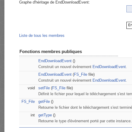
Graphe d'héritage de EndDownloadEvent:
Liste de tous les membres
Fonctions membres publiques
EndDownloadEvent
()
Construit un nouvel évènement
EndDownloadEvent
.
EndDownloadEvent
(
FS_File
file)
Construit un nouvel évènement
EndDownloadEvent
.
void
setFile
(
FS_File
file)
Définit le fichier pour lequel le téléchargement s'est te
FS_File
getFile
()
Retourne le fichier dont le téléchargement s'est terminé
int
getType
()
Retourne le type d'événement porté par cette instance.