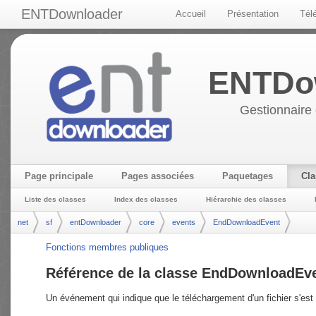
ENTDownloader
Accueil
Présentation
Tél
ENTDo
Gestionnaire 
Page principale
Pages associées
Paquetages
Cla
Liste des classes
Index des classes
Hiérarchie des classes
net
sf
entDownloader
core
events
EndDownloadEvent
Fonctions membres publiques
Référence de la classe EndDownloadEv
Un événement qui indique que le téléchargement d'un fichier s'es