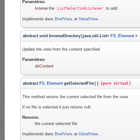
Paramètres:
listener
the
to add
ListSelectionListener
Implémenté dans
BriefView
, et
DetailView
.
abstract void browseDirectory
(
java.util.List<
FS_Element
>
Update the view from the content specified.
Paramètres:
dirContent
abstract
FS_Element
getSelectedFile
(
)
[pure virtual]
This method returns the current selected file from the view.
If no file is selected it just returns null.
Renvoie:
the current selected file.
Implémenté dans
BriefView
, et
DetailView
.