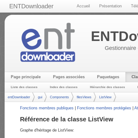
ENTDownloader
Accueil
Présentation
Tél
ENTDo
Gestionnaire 
Page principale
Pages associées
Paquetages
Cla
Liste des classes
Index des classes
Hiérarchie des classes
entDownloader
gui
Components
filesViews
ListView
Fonctions membres publiques
|
Fonctions membres protégées
|
At
Référence de la classe ListView
Graphe d'héritage de ListView: