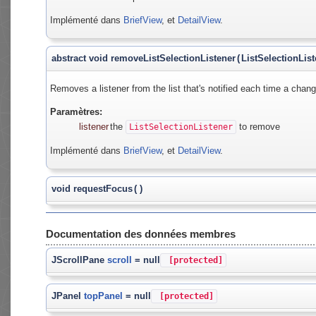
Implémenté dans
BriefView
, et
DetailView
.
abstract void removeListSelectionListener
(
ListSelectionLis
Removes a listener from the list that's notified each time a chang
Paramètres:
listener
the
to remove
ListSelectionListener
Implémenté dans
BriefView
, et
DetailView
.
void requestFocus
(
)
Documentation des données membres
JScrollPane
scroll
= null
[protected]
JPanel
topPanel
= null
[protected]