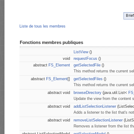
Liste de tous les membres
Fonctions membres publiques
ListView
()
void
requestFocus
()
abstract
FS_Element
getSelectedFile
()
This method returns the current sel
abstract
FS_Element
[]
getSelectedFiles
()
This method returns the current sel
abstract void
browseDirectory
(java.util.List<
FS
Update the view from the content s
abstract void
addListSelectionListener
(ListSelec
Adds a listener to the list that's n
abstract void
removeListSelectionListener
(ListS
Removes a listener from the list th
abstract ListSelectionModel
getSelectionModel
()