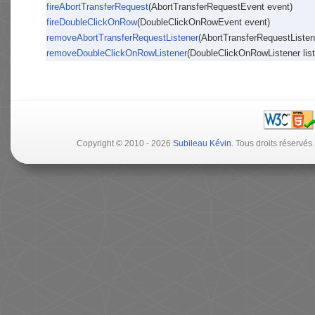
fireAbortTransferRequest
(AbortTransferRequestEvent event)
fireDoubleClickOnRow
(DoubleClickOnRowEvent event)
removeAbortTransferRequestListener
(AbortTransferRequestListene
removeDoubleClickOnRowListener
(DoubleClickOnRowListener list
Copyright © 2010 - 2026
Subileau Kévin
. Tous droits réserv