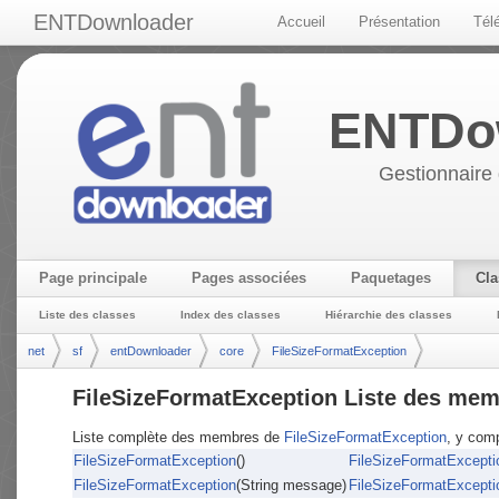
ENTDownloader
Accueil
Présentation
Tél
ENTDo
Gestionnaire 
Page principale
Pages associées
Paquetages
Cla
Liste des classes
Index des classes
Hiérarchie des classes
net
sf
entDownloader
core
FileSizeFormatException
FileSizeFormatException Liste des me
Liste complète des membres de
FileSizeFormatException
, y com
FileSizeFormatException
()
FileSizeFormatExcepti
FileSizeFormatException
(String message)
FileSizeFormatExcepti